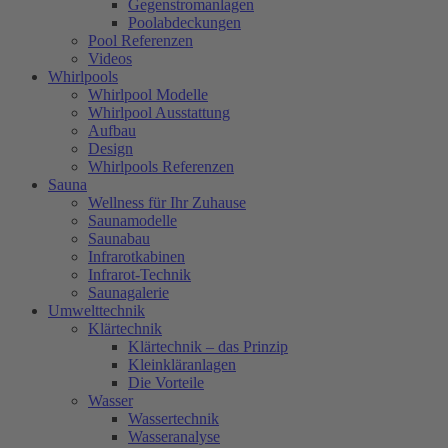
Gegenstromanlagen
Poolabdeckungen
Pool Referenzen
Videos
Whirlpools
Whirlpool Modelle
Whirlpool Ausstattung
Aufbau
Design
Whirlpools Referenzen
Sauna
Wellness für Ihr Zuhause
Saunamodelle
Saunabau
Infrarotkabinen
Infrarot-Technik
Saunagalerie
Umwelttechnik
Klärtechnik
Klärtechnik – das Prinzip
Kleinkläranlagen
Die Vorteile
Wasser
Wassertechnik
Wasseranalyse