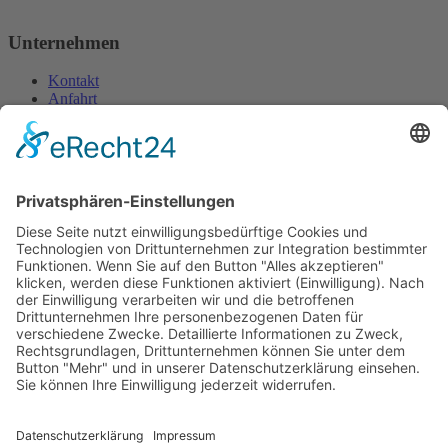
Unternehmen
Kontakt
Anfahrt
Impressum
Datenschutzerklärung
Öffnungszeiten
Montag:
09 bis 12 Uhr, 13 bis 16:30 Uhr
Dienstag bis Freitag:
09 bis 12 Uhr, 13 bis 17 Uhr
Samstag:
09 bis 12 Uhr
Für telefonische Anfragen sowie persönliche Terminvereinbarungen
(auch außerhalb der regulären Geschäftszeiten) erreichen Sie uns
unter 0171/17 17 969.
Kontakt