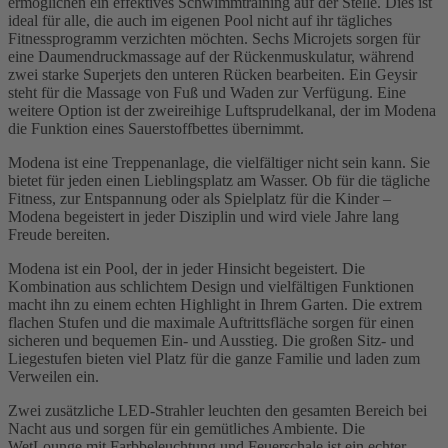
ermöglichen ein effektives Schwimmtraining auf der Stelle. Dies ist
ideal für alle, die auch im eigenen Pool nicht auf ihr tägliches
Fitnessprogramm verzichten möchten. Sechs Microjets sorgen für
eine Daumendruckmassage auf der Rückenmuskulatur, während
zwei starke Superjets den unteren Rücken bearbeiten. Ein Geysir
steht für die Massage von Fuß und Waden zur Verfügung. Eine
weitere Option ist der zweireihige Luftsprudelkanal, der im Modena
die Funktion eines Sauerstoffbettes übernimmt.
Modena ist eine Treppenanlage, die vielfältiger nicht sein kann. Sie
bietet für jeden einen Lieblingsplatz am Wasser. Ob für die tägliche
Fitness, zur Entspannung oder als Spielplatz für die Kinder –
Modena begeistert in jeder Disziplin und wird viele Jahre lang
Freude bereiten.
Modena ist ein Pool, der in jeder Hinsicht begeistert. Die
Kombination aus schlichtem Design und vielfältigen Funktionen
macht ihn zu einem echten Highlight in Ihrem Garten. Die extrem
flachen Stufen und die maximale Auftrittsfläche sorgen für einen
sicheren und bequemen Ein- und Ausstieg. Die großen Sitz- und
Liegestufen bieten viel Platz für die ganze Familie und laden zum
Verweilen ein.
Zwei zusätzliche LED-Strahler leuchten den gesamten Bereich bei
Nacht aus und sorgen für ein gemütliches Ambiente. Die
WetLounge mit Farbbeleuchtung und Feuerschale ist ein echter