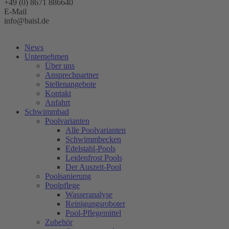
+49 (0) 8671 886640
E-Mail
info@baisl.de
Kostenlose Beratung
News
Unternehmen
Über uns
Ansprechpartner
Stellenangebote
Kontakt
Anfahrt
Schwimmbad
Poolvarianten
Alle Poolvarianten
Schwimmbecken
Edelstahl-Pools
Leidenfrost Pools
Der Auszeit-Pool
Poolsanierung
Poolpflege
Wasseranalyse
Reinigungsroboter
Pool-Pflegemittel
Zubehör