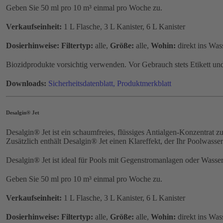
Geben Sie 50 ml pro 10 m³ einmal pro Woche zu.
Verkaufseinheit:
1 L Flasche, 3 L Kanister, 6 L Kanister
Dosierhinweise:
Filtertyp:
alle,
Größe:
alle,
Wohin:
direkt ins Was
Biozidprodukte vorsichtig verwenden. Vor Gebrauch stets Etikett un
Downloads:
Sicherheitsdatenblatt,
Produktmerkblatt
Desalgin® Jet
Desalgin® Jet ist ein schaumfreies, flüssiges Antialgen-Konzentra
Zusätzlich enthält Desalgin® Jet einen Klareffekt, der Ihr Poolwasser
Desalgin® Jet ist ideal für Pools mit Gegenstromanlagen oder Wasser
Geben Sie 50 ml pro 10 m³ einmal pro Woche zu.
Verkaufseinheit:
1 L Flasche, 3 L Kanister, 6 L Kanister
Dosierhinweise:
Filtertyp:
alle,
Größe:
alle,
Wohin:
direkt ins Was