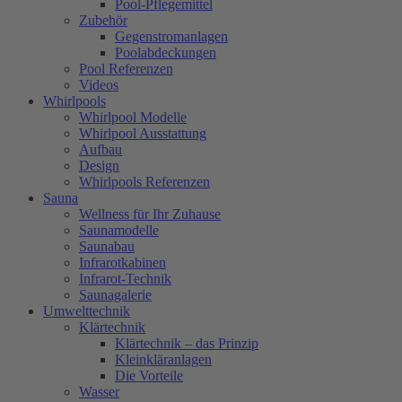
Pool-Pflegemittel
Zubehör
Gegenstromanlagen
Poolabdeckungen
Pool Referenzen
Videos
Whirlpools
Whirlpool Modelle
Whirlpool Ausstattung
Aufbau
Design
Whirlpools Referenzen
Sauna
Wellness für Ihr Zuhause
Saunamodelle
Saunabau
Infrarotkabinen
Infrarot-Technik
Saunagalerie
Umwelttechnik
Klärtechnik
Klärtechnik – das Prinzip
Kleinkläranlagen
Die Vorteile
Wasser