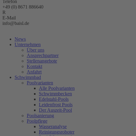
Telefon
+49 (0) 8671 886640
E-Mail
info@baisl.de
Kostenlose Beratung
News
Unternehmen
Über uns
Ansprechpartner
Stellenangebote
Kontakt
Anfahrt
Schwimmbad
Poolvarianten
Alle Poolvarianten
Schwimmbecken
Edelstahl-Pools
Leidenfrost Pools
Der Auszeit-Pool
Poolsanierung
Poolpflege
Wasseranalyse
Reinigungsroboter