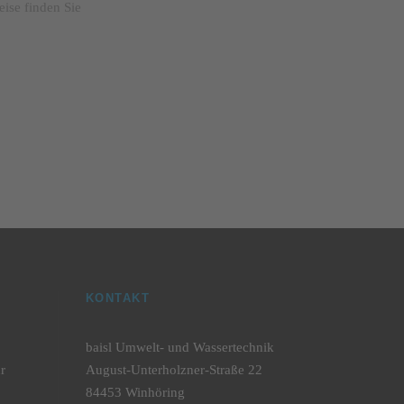
ise finden Sie
KONTAKT
baisl Umwelt- und Wassertechnik
r
August-Unterholzner-Straße 22
84453 Winhöring