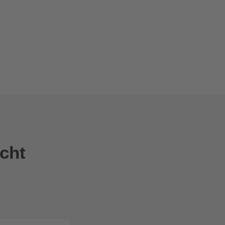
Wasser- und Umwelttechnik-Projekte perfekt zu
realisieren.
cht