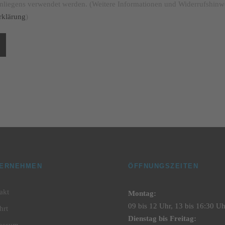
nliegens verwendet werden. (Weitere Informationen und Widerrufshinwe
rklärung
)
ERNEHMEN
ÖFFNUNGSZEITEN
akt
Montag:
09 bis 12 Uhr, 13 bis 16:30 Uh
hrt
Dienstag bis Freitag: