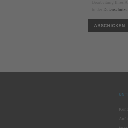
Bearbeitung Ihres A
in der
Datenschutze
UNT
Kont
Anfa