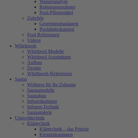
Wasseranalyse
Reinigungsroboter
Pool-Pflegemittel
Zubehör
Gegenstromanlagen
Poolabdeckungen
Pool Referenzen
Videos
Whirlpools
Whirlpool Modelle
Whirlpool Ausstattung
Aufbau
Design
Whirlpools Referenzen
Sauna
Wellness für Ihr Zuhause
Saunamodelle
Saunabau
Infrarotkabinen
Infrarot-Technik
Saunagalerie
Umwelttechnik
Klärtechnik
Klärtechnik – das Prinzip
Kleinkläranlagen