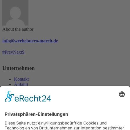
About the author
info@werbebuero-march.de
Prev
Next
Unternehmen
Kontakt
Anfahrt
Impressum
Datenschutzerklärung
Öffnungszeiten
Montag:
09 bis 12 Uhr, 13 bis 16:30 Uhr
Dienstag bis Freitag: