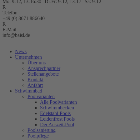
Mo: 9-12, 13-16:30 | Di-Fr: 9-12, 13-17 | Sa: 9-12
Telefon
+49 (0) 8671 886640
E-Mail
info@baisl.de
Kostenlose Beratung
News
Unternehmen
Über uns
Ansprechpartner
Stellenangebote
Kontakt
Anfahrt
Schwimmbad
Poolvarianten
Alle Poolvarianten
Schwimmbecken
Edelstahl-Pools
Leidenfrost Pools
Der Auszeit-Pool
Poolsanierung
Poolpflege