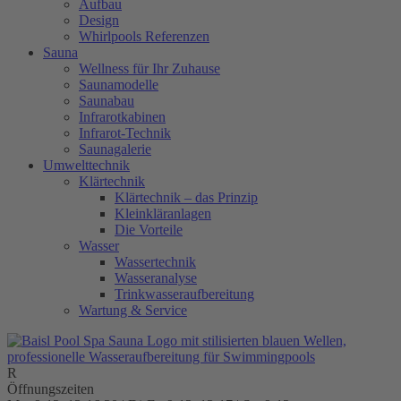
Aufbau
Design
Whirlpools Referenzen
Sauna
Wellness für Ihr Zuhause
Saunamodelle
Saunabau
Infrarotkabinen
Infrarot-Technik
Saunagalerie
Umwelttechnik
Klärtechnik
Klärtechnik – das Prinzip
Kleinkläranlagen
Die Vorteile
Wasser
Wassertechnik
Wasseranalyse
Trinkwasseraufbereitung
Wartung & Service
Öffnungszeiten