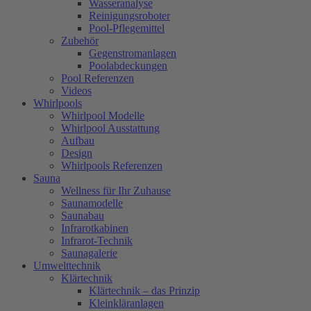
Wasseranalyse
Reinigungsroboter
Pool-Pflegemittel
Zubehör
Gegenstromanlagen
Poolabdeckungen
Pool Referenzen
Videos
Whirlpools
Whirlpool Modelle
Whirlpool Ausstattung
Aufbau
Design
Whirlpools Referenzen
Sauna
Wellness für Ihr Zuhause
Saunamodelle
Saunabau
Infrarotkabinen
Infrarot-Technik
Saunagalerie
Umwelttechnik
Klärtechnik
Klärtechnik – das Prinzip
Kleinkläranlagen