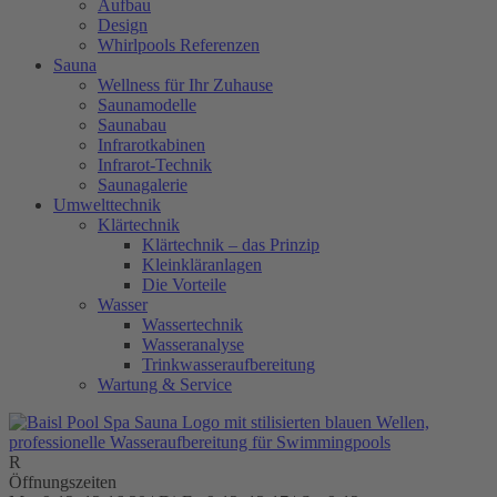
Aufbau
Design
Whirlpools Referenzen
Sauna
Wellness für Ihr Zuhause
Saunamodelle
Saunabau
Infrarotkabinen
Infrarot-Technik
Saunagalerie
Umwelttechnik
Klärtechnik
Klärtechnik – das Prinzip
Kleinkläranlagen
Die Vorteile
Wasser
Wassertechnik
Wasseranalyse
Trinkwasseraufbereitung
Wartung & Service
Öffnungszeiten