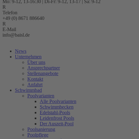
Mo: 9-12, 13-16:30 | Di-Fr: 9-12, 13-17 | Sa: 9-12
Telefon
+49 (0) 8671 886640
E-Mail
info@baisl.de
Kostenlose Beratung
News
Unternehmen
Über uns
Ansprechpartner
Stellenangebote
Kontakt
Anfahrt
Schwimmbad
Poolvarianten
Alle Poolvarianten
Schwimmbecken
Edelstahl-Pools
Leidenfrost Pools
Der Auszeit-Pool
Poolsanierung
Poolpflege