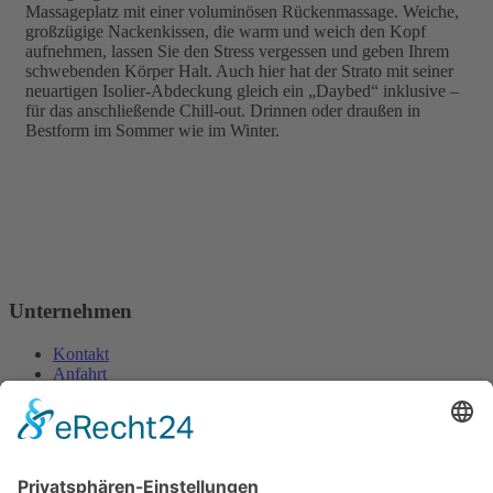
Massageplatz mit einer voluminösen Rückenmassage. Weiche,
großzügige Nackenkissen, die warm und weich den Kopf
aufnehmen, lassen Sie den Stress vergessen und geben Ihrem
schwebenden Körper Halt. Auch hier hat der Strato mit seiner
neuartigen Isolier-Abdeckung gleich ein „Daybed“ inklusive –
für das anschließende Chill-out. Drinnen oder draußen in
Bestform im Sommer wie im Winter.
Unternehmen
Kontakt
Anfahrt
Impressum
Datenschutzerklärung
Öffnungszeiten