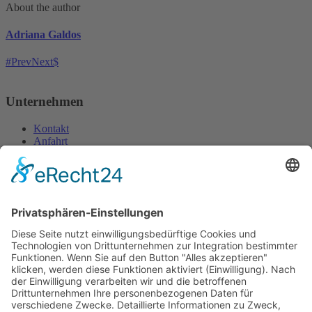
About the author
Adriana Galdos
Prev
Next
Unternehmen
Kontakt
Anfahrt
Impressum
Datenschutzerklärung
Öffnungszeiten
Montag:
09 bis 12 Uhr, 13 bis 16:30 Uhr
Dienstag bis Freitag:
09 bis 12 Uhr, 13 bis 17 Uhr
Samstag:
09 bis 12 Uhr
Für telefonische Anfragen sowie persönliche Terminvereinbarungen