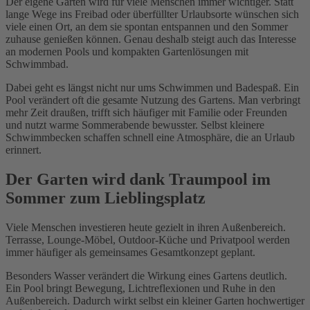
Der eigene Garten wird für viele Menschen immer wichtiger. Statt
lange Wege ins Freibad oder überfüllter Urlaubsorte wünschen sich
viele einen Ort, an dem sie spontan entspannen und den Sommer
zuhause genießen können. Genau deshalb steigt auch das Interesse
an modernen Pools und kompakten Gartenlösungen mit
Schwimmbad.
Dabei geht es längst nicht nur ums Schwimmen und Badespaß. Ein
Pool verändert oft die gesamte Nutzung des Gartens. Man verbringt
mehr Zeit draußen, trifft sich häufiger mit Familie oder Freunden
und nutzt warme Sommerabende bewusster. Selbst kleinere
Schwimmbecken schaffen schnell eine Atmosphäre, die an Urlaub
erinnert.
Der Garten wird dank Traumpool im
Sommer zum Lieblingsplatz
Viele Menschen investieren heute gezielt in ihren Außenbereich.
Terrasse, Lounge-Möbel, Outdoor-Küche und Privatpool werden
immer häufiger als gemeinsames Gesamtkonzept geplant.
Besonders Wasser verändert die Wirkung eines Gartens deutlich.
Ein Pool bringt Bewegung, Lichtreflexionen und Ruhe in den
Außenbereich. Dadurch wirkt selbst ein kleiner Garten hochwertiger