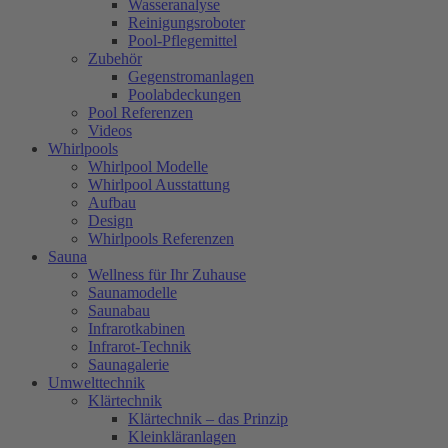
Wasseranalyse
Reinigungsroboter
Pool-Pflegemittel
Zubehör
Gegenstromanlagen
Poolabdeckungen
Pool Referenzen
Videos
Whirlpools
Whirlpool Modelle
Whirlpool Ausstattung
Aufbau
Design
Whirlpools Referenzen
Sauna
Wellness für Ihr Zuhause
Saunamodelle
Saunabau
Infrarotkabinen
Infrarot-Technik
Saunagalerie
Umwelttechnik
Klärtechnik
Klärtechnik – das Prinzip
Kleinkläranlagen