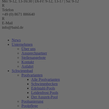
Mo: 9-12, 13-16:30 | Di-Fr: 9-12, 13-17 | Sa: 9-12
Telefon
+49 (0) 8671 886640
E-Mail
info@baisl.de
Kostenlose Beratung
News
Unternehmen
Über uns
Ansprechpartner
Stellenangebote
Kontakt
Anfahrt
Schwimmbad
Poolvarianten
Alle Poolvarianten
Schwimmbecken
Edelstahl-Pools
Leidenfrost Pools
Der Auszeit-Pool
Poolsanierung
Poolpflege