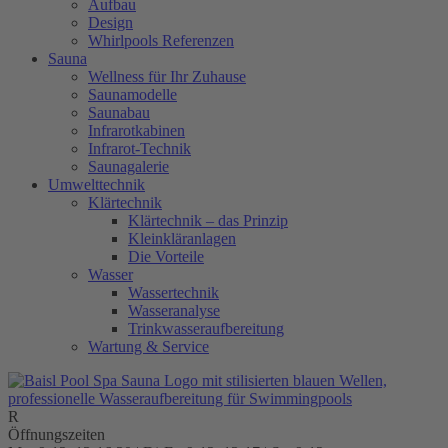
Aufbau
Design
Whirlpools Referenzen
Sauna
Wellness für Ihr Zuhause
Saunamodelle
Saunabau
Infrarotkabinen
Infrarot-Technik
Saunagalerie
Umwelttechnik
Klärtechnik
Klärtechnik – das Prinzip
Kleinkläranlagen
Die Vorteile
Wasser
Wassertechnik
Wasseranalyse
Trinkwasseraufbereitung
Wartung & Service
Öffnungszeiten