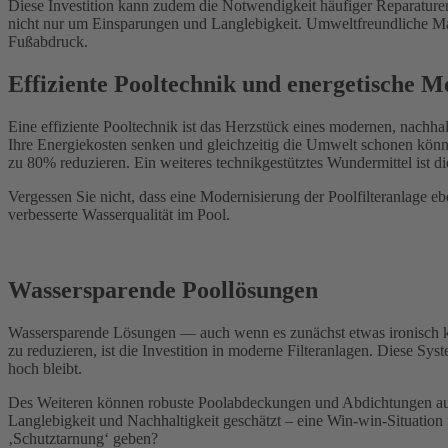
Diese Investition kann zudem die Notwendigkeit häufiger Reparaturen
nicht nur um Einsparungen und Langlebigkeit. Umweltfreundliche Mater
Fußabdruck.
Effiziente Pooltechnik und energetische M
Eine effiziente Pooltechnik ist das Herzstück eines modernen, nachha
Ihre Energiekosten senken und gleichzeitig die Umwelt schonen kön
zu 80% reduzieren. Ein weiteres technikgestütztes Wundermittel ist di
Vergessen Sie nicht, dass eine Modernisierung der Poolfilteranlage eb
verbesserte Wasserqualität im Pool.
Wassersparende Poollösungen
Wassersparende Lösungen — auch wenn es zunächst etwas ironisch kli
zu reduzieren, ist die Investition in moderne Filteranlagen. Diese Sy
hoch bleibt.
Des Weiteren können robuste Poolabdeckungen und Abdichtungen aus 
Langlebigkeit und Nachhaltigkeit geschätzt – eine Win-win-Situati
‚Schutztarnung‘ geben?