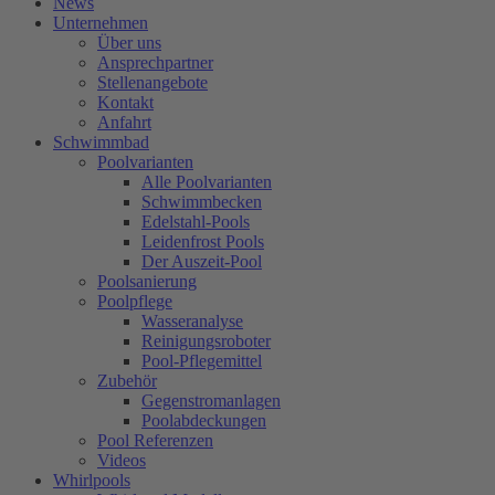
News
Unternehmen
Über uns
Ansprechpartner
Stellenangebote
Kontakt
Anfahrt
Schwimmbad
Poolvarianten
Alle Poolvarianten
Schwimmbecken
Edelstahl-Pools
Leidenfrost Pools
Der Auszeit-Pool
Poolsanierung
Poolpflege
Wasseranalyse
Reinigungsroboter
Pool-Pflegemittel
Zubehör
Gegenstromanlagen
Poolabdeckungen
Pool Referenzen
Videos
Whirlpools