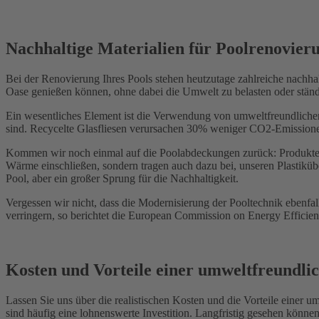
Nachhaltige Materialien für Poolrenovier
Bei der Renovierung Ihres Pools stehen heutzutage zahlreiche nachha
Oase genießen können, ohne dabei die Umwelt zu belasten oder stän
Ein wesentliches Element ist die Verwendung von umweltfreundlich
sind. Recycelte Glasfliesen verursachen 30% weniger CO2-Emissione
Kommen wir noch einmal auf die Poolabdeckungen zurück: Produkte au
Wärme einschließen, sondern tragen auch dazu bei, unseren Plastiküb
Pool, aber ein großer Sprung für die Nachhaltigkeit.
Vergessen wir nicht, dass die Modernisierung der Pooltechnik ebenf
verringern, so berichtet die European Commission on Energy Efficie
Kosten und Vorteile einer umweltfreundli
Lassen Sie uns über die realistischen Kosten und die Vorteile einer
sind häufig eine lohnenswerte Investition. Langfristig gesehen könn