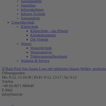
Saunamodelle
Saunabau
Infrarotkabinen
Infrarot-Technik
Saunagalerie
Umwelttechnik
Klärtechnik
Klärtechnik – das Prinzip
Kleinkläranlagen
Die Vorteile
Wasser
Wassertechnik
Wasseranalyse
Trinkwasseraufbereitung
Wartung & Service
Öffnungszeiten
Mo: 9-12, 13-16:30 | Di-Fr: 9-12, 13-17 | Sa: 9-12
Telefon
+49 (0) 8671 886640
E-Mail
info@baisl.de
Kostenlose Beratung