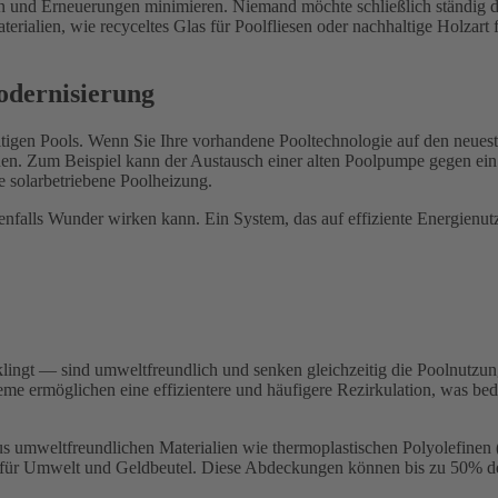
 und Erneuerungen minimieren. Niemand möchte schließlich ständig die
ialien, wie recyceltes Glas für Poolfliesen oder nachhaltige Holzart 
odernisierung
ltigen Pools. Wenn Sie Ihre vorhandene Pooltechnologie auf den neueste
nen. Zum Beispiel kann der Austausch einer alten Poolpumpe gegen ei
e solarbetriebene Poolheizung.
enfalls Wunder wirken kann. Ein System, das auf effiziente Energienutzu
ngt — sind umweltfreundlich und senken gleichzeitig die Poolnutzung
steme ermöglichen eine effizientere und häufigere Rezirkulation, was be
umweltfreundlichen Materialien wie thermoplastischen Polyolefinen (
on für Umwelt und Geldbeutel. Diese Abdeckungen können bis zu 50% d