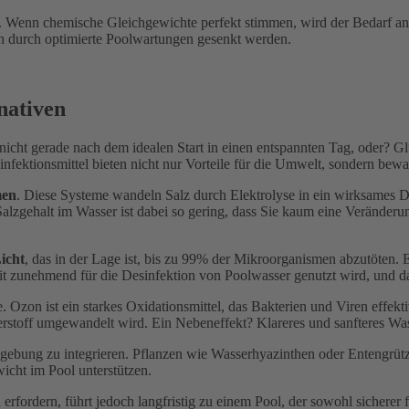
. Wenn chemische Gleichgewichte perfekt stimmen, wird der Bedarf an
h durch optimierte Poolwartungen gesenkt werden.
nativen
 nicht gerade nach dem idealen Start in einen entspannten Tag, oder? Gl
nfektionsmittel bieten nicht nur Vorteile für die Umwelt, sondern bew
men
. Diese Systeme wandeln Salz durch Elektrolyse in ein wirksames De
 Salzgehalt im Wasser ist dabei so gering, dass Sie kaum eine Veränder
icht
, das in der Lage ist, bis zu 99% der Mikroorganismen abzutöten.
it zunehmend für die Desinfektion von Poolwasser genutzt wird, und 
ve. Ozon ist ein starkes Oxidationsmittel, das Bakterien und Viren effek
auerstoff umgewandelt wird. Ein Nebeneffekt? Klareres und sanfteres Was
gebung zu integrieren. Pflanzen wie Wasserhyazinthen oder Entengrütze
cht im Pool unterstützen.
rdern, führt jedoch langfristig zu einem Pool, der sowohl sicherer fü