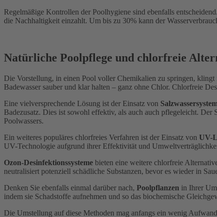
Regelmäßige Kontrollen der Poolhygiene sind ebenfalls entscheidend
die Nachhaltigkeit einzahlt. Um bis zu 30% kann der Wasserverbrauc
Natürliche Poolpflege und chlorfreie Alter
Die Vorstellung, in einen Pool voller Chemikalien zu springen, klingt
Badewasser sauber und klar halten – ganz ohne Chlor. Chlorfreie Desi
Eine vielversprechende Lösung ist der Einsatz von
Salzwassersyste
Badezusatz. Dies ist sowohl effektiv, als auch auch pflegeleicht. Der
Poolwassers.
Ein weiteres populäres chlorfreies Verfahren ist der Einsatz von
UV-L
UV-Technologie aufgrund ihrer Effektivität und Umweltverträglichke
Ozon-Desinfektionssysteme
bieten eine weitere chlorfreie Alternati
neutralisiert potenziell schädliche Substanzen, bevor es wieder in S
Denken Sie ebenfalls einmal darüber nach,
Poolpflanzen
in Ihrer Um
indem sie Schadstoffe aufnehmen und so das biochemische Gleichgewi
Die Umstellung auf diese Methoden mag anfangs ein wenig Aufwand erfo