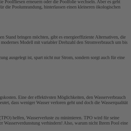
 Poolfliesen erneuern oder die Poolfolie wechseln. Aber es geht
für die Poolumrandung, hinterlassen einen kleineren ökologischen
n Stand bringen möchten, gibt es energieeffiziente Alternativen, die
n modernes Modell mit variabler Drehzahl den Stromverbrauch um bis
ng ausgelegt ist, spart nicht nur Strom, sondern sorgt auch für eine
skosten. Eine der effektivsten Möglichkeiten, den Wasserverbrauch
deutet, dass weniger Wasser verloren geht und doch die Wasserqualität
TPO) helfen, Wasserverluste zu minimieren. TPO wird für seine
er Wasserverdunstung verhindern! Also, warum nicht Ihrem Pool eine