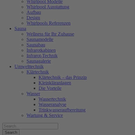
Whirlpool Modelle
Whirlpool Ausstattung
Aufbau
Design
Whirlpools Referenzen
Sauna
Wellness für Ihr Zuhause
Saunamodelle
Saunabau
Infrarotkabinen
Infrarot-Technik
Saunagalerie
Umwelttechnik
Klärtechnik
Klärtechnik – das Prinzip
Kleinkläranlagen
Die Vorteile
Wasser
Wassertechnik
Wasseranalyse
Trinkwasseraufbereitung
Wartung & Service