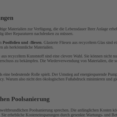
ungen
ltige Materialien zur Verfügung, die die Lebensdauer Ihrer Anlage erh
dig über Reparaturen nachdenken zu müssen.
en
Poolfolien und -fliesen
. Glasierte Fliesen aus recyceltem Glas sind 
n als herkömmliche Materialien.
s recyceltem Kunststoff sind eine clevere Wahl. Sie können nicht nu
erschuss zu bekämpfen. Die Wiederverwendung von Materialien, die sonst
alls eine bedeutende Rolle spielt. Der Umstieg auf energiesparende 
ncy. Warum also nicht den ökologischen Fußabdruck minimieren und gle
chen Poolsanierung
 umweltfreundlichen Poolsanierung sprechen. Die anfänglichen Kosten k
en Sie erhebliche Kosteneinsparungen durch gesenkte Wartungs- und Be