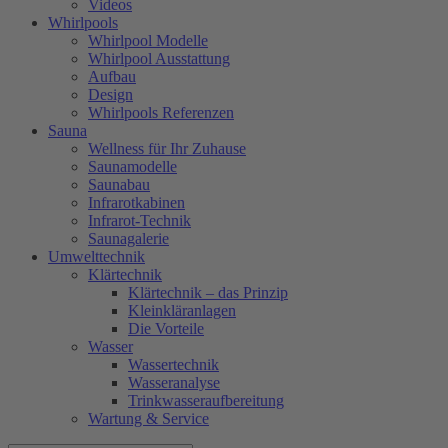
Videos
Whirlpools
Whirlpool Modelle
Whirlpool Ausstattung
Aufbau
Design
Whirlpools Referenzen
Sauna
Wellness für Ihr Zuhause
Saunamodelle
Saunabau
Infrarotkabinen
Infrarot-Technik
Saunagalerie
Umwelttechnik
Klärtechnik
Klärtechnik – das Prinzip
Kleinkläranlagen
Die Vorteile
Wasser
Wassertechnik
Wasseranalyse
Trinkwasseraufbereitung
Wartung & Service