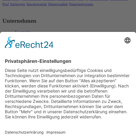
Pool
Starkregen
Säurekapazität
Wasserqualität
Wassertemperatur
Unternehmen
Kontakt
Anfahrt
Impressum
Datenschutzerklärung
Öffnungszeiten
Montag:
09 bis 12 Uhr, 13 bis 16:30 Uhr
Dienstag bis Freitag:
09 bis 12 Uhr, 13 bis 17 Uhr
Samstag:
09 bis 12 Uhr
Für telefonische Anfragen sowie persönliche Terminvereinbarungen
(auch außerhalb der regulären Geschäftszeiten) erreichen Sie uns
unter 0171/17 17 969.
Kontakt