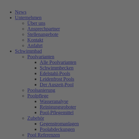
Kostenlose Beratung
News
Unternehmen
Über uns
Ansprechpartner
Stellenangebote
Kontakt
Anfahrt
Schwimmbad
Poolvarianten
Alle Poolvarianten
Schwimmbecken
Edelstahl-Pools
Leidenfrost Pools
Der Auszeit-Pool
Poolsanierung
Poolpflege
Wasseranalyse
Reinigungsroboter
Pool-Pflegemittel
Zubehör
Gegenstromanlagen
Poolabdeckungen
Pool Referenzen