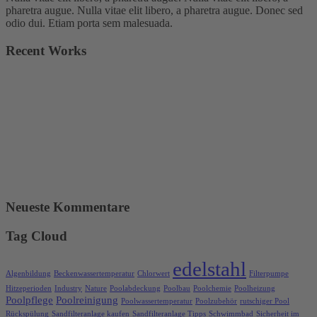
pharetra augue. Nulla vitae elit libero, a pharetra augue. Donec sed
odio dui. Etiam porta sem malesuada.
Recent Works
Neueste Kommentare
Tag Cloud
edelstahl
Algenbildung
Beckenwassertemperatur
Chlorwert
Filterpumpe
Hitzeperioden
Industry
Nature
Poolabdeckung
Poolbau
Poolchemie
Poolheizung
Poolpflege
Poolreinigung
Poolwassertemperatur
Poolzubehör
rutschiger Pool
Rückspülung
Sandfilteranlage kaufen
Sandfilteranlage Tipps
Schwimmbad
Sicherheit im