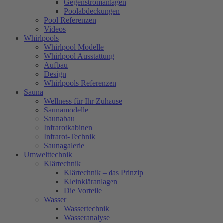
Gegenstromanlagen
Poolabdeckungen
Pool Referenzen
Videos
Whirlpools
Whirlpool Modelle
Whirlpool Ausstattung
Aufbau
Design
Whirlpools Referenzen
Sauna
Wellness für Ihr Zuhause
Saunamodelle
Saunabau
Infrarotkabinen
Infrarot-Technik
Saunagalerie
Umwelttechnik
Klärtechnik
Klärtechnik – das Prinzip
Kleinkläranlagen
Die Vorteile
Wasser
Wassertechnik
Wasseranalyse