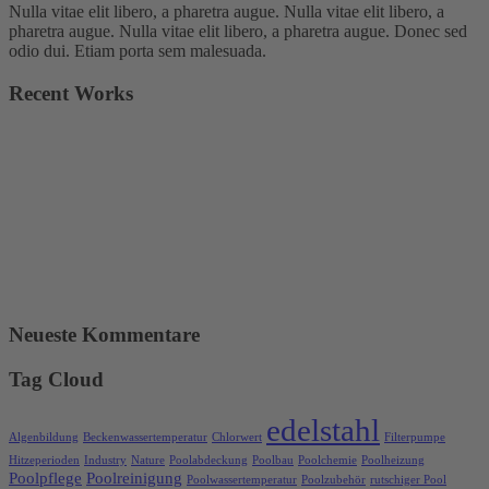
Nulla vitae elit libero, a pharetra augue. Nulla vitae elit libero, a
pharetra augue. Nulla vitae elit libero, a pharetra augue. Donec sed
odio dui. Etiam porta sem malesuada.
Recent Works
Neueste Kommentare
Tag Cloud
edelstahl
Algenbildung
Beckenwassertemperatur
Chlorwert
Filterpumpe
Hitzeperioden
Industry
Nature
Poolabdeckung
Poolbau
Poolchemie
Poolheizung
Poolpflege
Poolreinigung
Poolwassertemperatur
Poolzubehör
rutschiger Pool