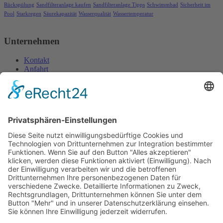
Rückspülung
Sandfilteranlage kaufen
Sandfilteranlage Tipps
Schwimmbad
Sicherheit im
Pool
Starkregen
Säurekapazität
Wasserqualität
Wassertemperatur
Unternehmen
Kontakt
Anfahrt
Impressum
Datenschutzerklärung
Öffnungszeiten
Montag:
09 bis 12 Uhr, 13 bis 16:30 Uhr
Dienstag bis Freitag:
09 bis 12 Uhr, 13 bis 17 Uhr
Samstag:
09 bis 12 Uhr
Für telefonische Anfragen sowie persönliche Terminvereinbarungen
(auch außerhalb der regulären Geschäftszeiten) erreichen Sie uns
unter 0171/17 17 969.