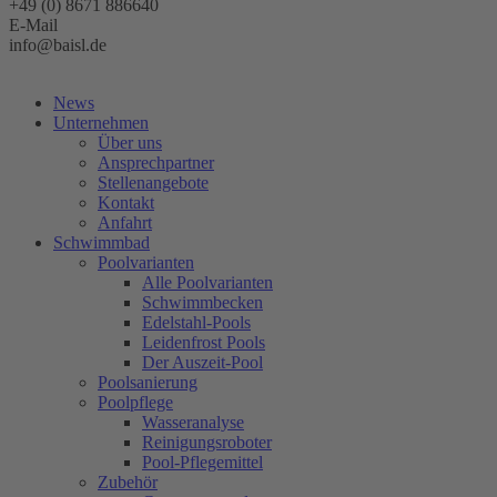
+49 (0) 8671 886640
E-Mail
info@baisl.de
Kostenlose Beratung
News
Unternehmen
Über uns
Ansprechpartner
Stellenangebote
Kontakt
Anfahrt
Schwimmbad
Poolvarianten
Alle Poolvarianten
Schwimmbecken
Edelstahl-Pools
Leidenfrost Pools
Der Auszeit-Pool
Poolsanierung
Poolpflege
Wasseranalyse
Reinigungsroboter
Pool-Pflegemittel
Zubehör