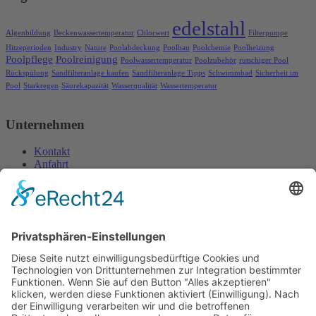
edelstahl
Algenbildung
Beckenwassertemperatur
Chlorwert
Filterpumpe
Hitzeperioden
Industry
Nature
Poolabdeckung
Poolbau
Poolchemie
Poolheizung
Poolpflege
Poolreinigung
Poolwassertemperatur
Poolzubehör
rutschiger Pool
Rückspülung
Sandfilteranlage kaufen
Sandfilteranlage Tipps
Schwimmbad
Sicherheit im
Pool
Starkregen
Säurekapazität
Wasserqualität
Wassertemperatur
Unternehmen
Kontakt
Anfahrt
Impressum
Datenschutzerklärung
Öffnungszeiten
Montag:
09 bis 12 Uhr, 13 bis 16:30 Uhr
Dienstag bis Freitag:
09 bis 12 Uhr, 13 bis 17 Uhr
Samstag:
09 bis 12 Uhr