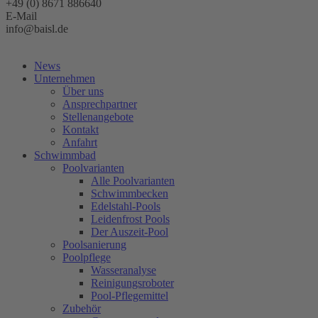
+49 (0) 8671 886640
E-Mail
info@baisl.de
Kostenlose Beratung
News
Unternehmen
Über uns
Ansprechpartner
Stellenangebote
Kontakt
Anfahrt
Schwimmbad
Poolvarianten
Alle Poolvarianten
Schwimmbecken
Edelstahl-Pools
Leidenfrost Pools
Der Auszeit-Pool
Poolsanierung
Poolpflege
Wasseranalyse
Reinigungsroboter
Pool-Pflegemittel
Zubehör