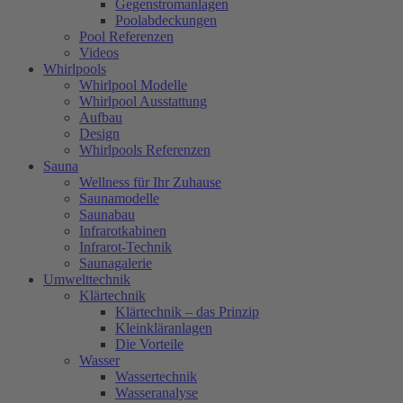
Gegenstromanlagen
Poolabdeckungen
Pool Referenzen
Videos
Whirlpools
Whirlpool Modelle
Whirlpool Ausstattung
Aufbau
Design
Whirlpools Referenzen
Sauna
Wellness für Ihr Zuhause
Saunamodelle
Saunabau
Infrarotkabinen
Infrarot-Technik
Saunagalerie
Umwelttechnik
Klärtechnik
Klärtechnik – das Prinzip
Kleinkläranlagen
Die Vorteile
Wasser
Wassertechnik
Wasseranalyse