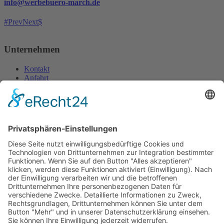
info@werbebuero-march.de
Prev
Next
Unternehmen
Kontakt
Anfahrt
Impressum
Datenschutzerklärung
Öffnungszeiten
Montag:
09 bis 12 Uhr, 13 bis 16:30 Uhr
Dienstag bis Freitag:
09 bis 12 Uhr, 13 bis 17 Uhr
Samstag:
09 bis 12 Uhr
Für telefonische Anfragen sowie persönliche Terminvereinbarungen
(auch außerhalb der regulären Geschäftszeiten) erreichen Sie uns
unter 0171/17 17 969.