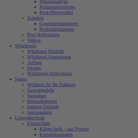
Wasseranalyse
Reinigungsroboter
Pool-Pflegemittel
Zubehör
Gegenstromanlagen
Poolabdeckungen
Pool Referenzen
Videos
Whirlpools
Whirlpool Modelle
Whirlpool Ausstattung
Aufbau
Design
Whirlpools Referenzen
Sauna
Wellness für Ihr Zuhause
Saunamodelle
Saunabau
Infrarotkabinen
Infrarot-Technik
Saunagalerie
Umwelttechnik
Klärtechnik
Klärtechnik – das Prinzip
Kleinkläranlagen