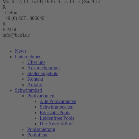
Mo: 9-12, 13-16:30 | Di-Fr: 9-12, 13-17 | Sa: 9-12
Telefon
+49 (0) 8671 886640
E-Mail
info@baisl.de
Kostenlose Beratung
News
Unternehmen
Über uns
Ansprechpartner
Stellenangebote
Kontakt
Anfahrt
Schwimmbad
Poolvarianten
Alle Poolvarianten
Schwimmbecken
Edelstahl-Pools
Leidenfrost Pools
Der Auszeit-Pool
Poolsanierung
Poolpflege