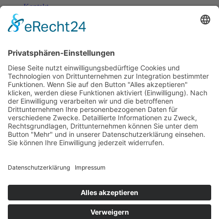
Kontakt
Anfahrt
Impressum
Datenschutzerklärung
Öffnungszeiten
Montag:
09 bis 12 Uhr, 13 bis 16:30 Uhr
Dienstag bis Freitag:
09 bis 12 Uhr, 13 bis 17 Uhr
Samstag:
09 bis 12 Uhr
Für telefonische Anfragen sowie persönliche Terminvereinbarungen
(auch außerhalb der regulären Geschäftszeiten) erreichen Sie uns
unter 0171/17 17 969.
Kontakt
baisl Umwelt- und Wassertechnik
August-Unterholzner-Straße 22
84453 Winhöring