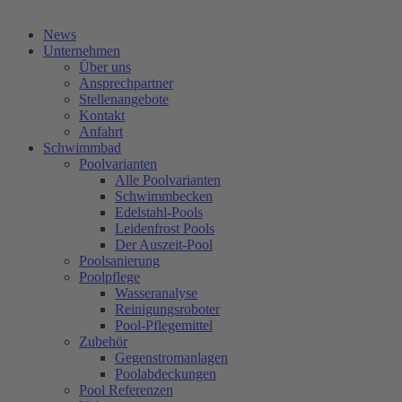
Kostenlose Beratung
News
Unternehmen
Über uns
Ansprechpartner
Stellenangebote
Kontakt
Anfahrt
Schwimmbad
Poolvarianten
Alle Poolvarianten
Schwimmbecken
Edelstahl-Pools
Leidenfrost Pools
Der Auszeit-Pool
Poolsanierung
Poolpflege
Wasseranalyse
Reinigungsroboter
Pool-Pflegemittel
Zubehör
Gegenstromanlagen
Poolabdeckungen
Pool Referenzen