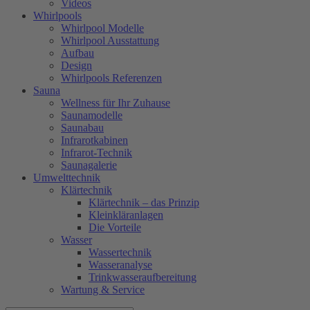
Videos
Whirlpools
Whirlpool Modelle
Whirlpool Ausstattung
Aufbau
Design
Whirlpools Referenzen
Sauna
Wellness für Ihr Zuhause
Saunamodelle
Saunabau
Infrarotkabinen
Infrarot-Technik
Saunagalerie
Umwelttechnik
Klärtechnik
Klärtechnik – das Prinzip
Kleinkläranlagen
Die Vorteile
Wasser
Wassertechnik
Wasseranalyse
Trinkwasseraufbereitung
Wartung & Service