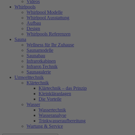
Videos
Whirlpools
Whirlpool Modelle
Whirlpool Ausstattung
Aufbau
Design
Whirlpools Referenzen
Sauna
Wellness für Ihr Zuhause
Saunamodelle
Saunabau
Infrarotkabinen
Infrarot-Technik
Saunagalerie
Umwelttechnik
Klärtechnik
Klärtechnik – das Prinzip
Kleinkläranlagen
Die Vorteile
Wasser
Wassertechnik
Wasseranalyse
Trinkwasseraufbereitung
Wartung & Service