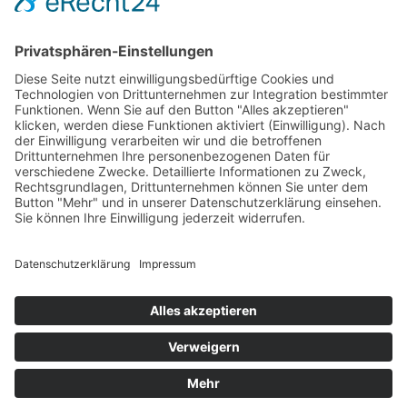
Datenschutzerklärung
Öffnungszeiten
Montag:
09 bis 12 Uhr, 13 bis 16:30 Uhr
Dienstag bis Freitag:
09 bis 12 Uhr, 13 bis 17 Uhr
Samstag:
09 bis 12 Uhr
Für telefonische Anfragen sowie persönliche Terminvereinbarungen
(auch außerhalb der regulären Geschäftszeiten) erreichen Sie uns
unter 0171/17 17 969.
Kontakt
baisl Umwelt- und Wassertechnik
August-Unterholzner-Straße 22
84453 Winhöring
Telefon: +49 (0) 8671 886640
Telefax: +49 (0) 8671 886641