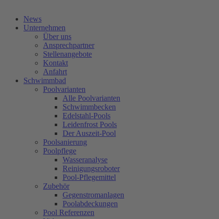
Kostenlose Beratung
News
Unternehmen
Über uns
Ansprechpartner
Stellenangebote
Kontakt
Anfahrt
Schwimmbad
Poolvarianten
Alle Poolvarianten
Schwimmbecken
Edelstahl-Pools
Leidenfrost Pools
Der Auszeit-Pool
Poolsanierung
Poolpflege
Wasseranalyse
Reinigungsroboter
Pool-Pflegemittel
Zubehör
Gegenstromanlagen
Poolabdeckungen
Pool Referenzen